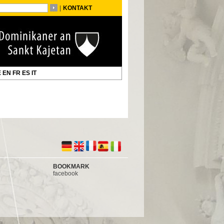
|
KONTAKT
E
EN
FR
ES
IT
BOOKMARK
facebook