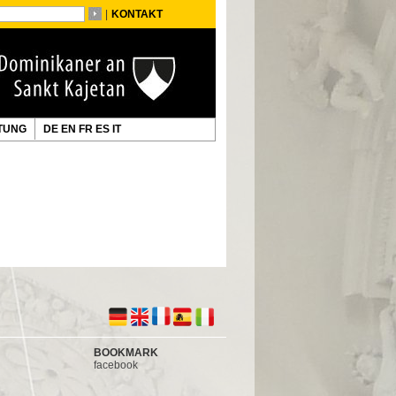
|
KONTAKT
TUNG
DE
EN
FR
ES
IT
BOOKMARK
facebook