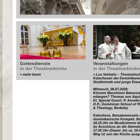
Gottesdienste
Veranstaltungen
in der Theatinerkirche
in der Theatinerkirche
> mehr lesen
> Lux Veritatis – Thomistisc
Katechesen der Dominikaner
Studierende und junge Erw
Mittwoch, 08.07.2026:
Können Maschinen Bewusst
erlangen? Thomas von Aqui
KI. Special Guest: P. Ansel
O.P., Dominican School of 
& Theology, Berkeley
Katechese, Beisammensein
dominikanische Komplet. B
18.15 Uhr im Musikzimmer d
im Anschluss an die Aben
17.30 Uhr (Dauer: bis ca. 19.
Weg ist von der Kirche ausge