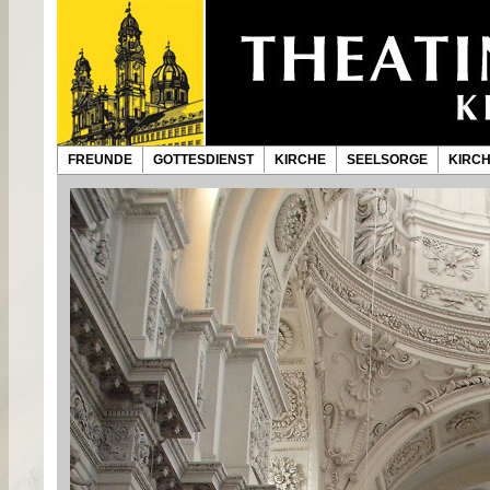
FREUNDE
GOTTESDIENST
KIRCHE
SEELSORGE
KIRC